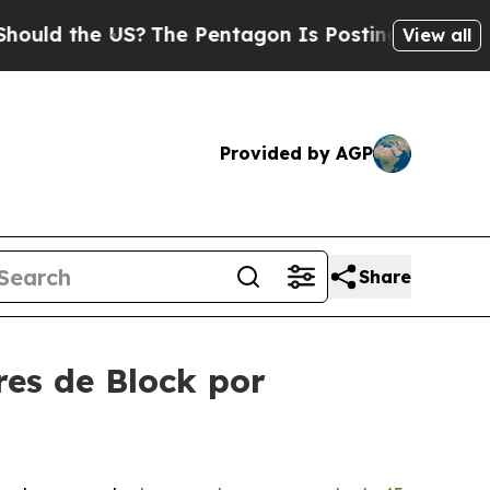
he US?
The Pentagon Is Posting Cryptic Biblical 
View all
Provided by AGP
Share
res de Block por