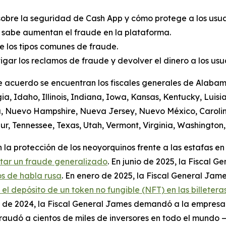
sobre la seguridad de Cash App y cómo protege a los usuar
 sabe aumentan el fraude en la plataforma.
 los tipos comunes de fraude.
igar los reclamos de fraude y devolver el dinero a los us
e acuerdo se encuentran los fiscales generales de Alabama
a, Idaho, Illinois, Indiana, Iowa, Kansas, Kentucky, Luis
a, Nuevo Hampshire, Nueva Jersey, Nuevo México, Carolin
r, Tennessee, Texas, Utah, Vermont, Virginia, Washington, 
la protección de los neoyorquinos frente a las estafas en 
itar un fraude generalizado
. En junio de 2025, la Fiscal
s de habla rusa
. En enero de 2025, la Fiscal General Jame
 depósito de un token no fungible (NFT) en las billeteras
io de 2024, la Fiscal General James demandó a la empres
audó a cientos de miles de inversores en todo el mundo —