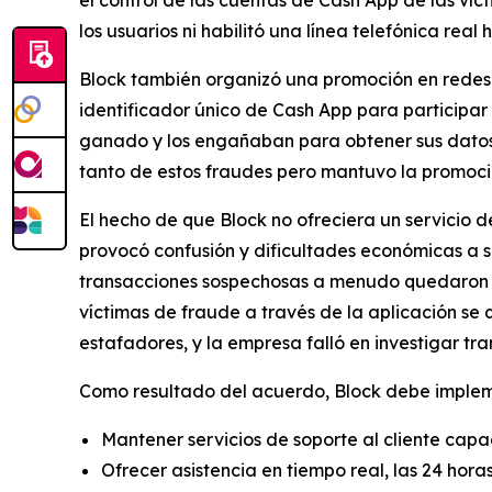
el control de las cuentas de Cash App de las víct
los usuarios ni habilitó una línea telefónica real 
Block también organizó una promoción en redes 
identificador único de Cash App para participar
ganado y los engañaban para obtener sus datos d
tanto de estos fraudes pero mantuvo la promoción
El hecho de que Block no ofreciera un servicio 
provocó confusión y dificultades económicas a 
transacciones sospechosas a menudo quedaron sin
víctimas de fraude a través de la aplicación se
estafadores, y la empresa falló en investigar tr
Como resultado del acuerdo, Block debe implemen
Mantener servicios de soporte al cliente capa
Ofrecer asistencia en tiempo real, las 24 hora