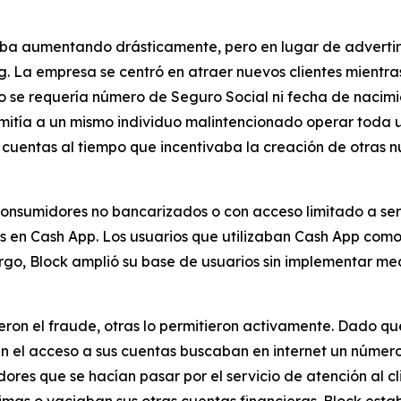
aba aumentando drásticamente, pero en lugar de advertir 
ng. La empresa se centró en atraer nuevos clientes mientra
​​se requería número de Seguro Social ni fecha de nacimie
rmitía a un mismo individuo malintencionado operar toda
 cuentas al tiempo que incentivaba la creación de otras nu
 consumidores no bancarizados o con acceso limitado a se
s en Cash App. Los usuarios que utilizaban Cash App como 
argo, Block amplió su base de usuarios sin implementar m
ieron el fraude, otras lo permitieron activamente. Dado q
ían el acceso a sus cuentas buscaban en internet un númer
res que se hacían pasar por el servicio de atención al c