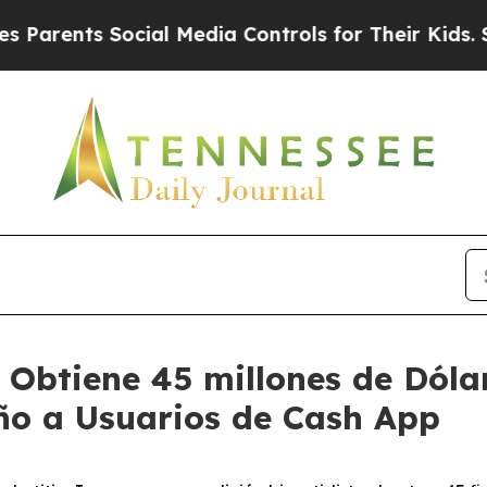
ts Social Media Controls for Their Kids. Should t
 Obtiene 45 millones de Dóla
ño a Usuarios de Cash App