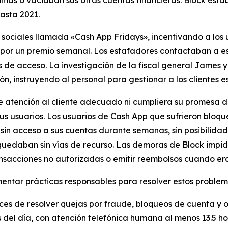
imas o vaciaban sus otras cuentas financieras. Block estab
hasta 2021.
sociales llamada «Cash App Fridays», incentivando a los 
 por un premio semanal. Los estafadores contactaban a es
e acceso. La investigación de la fiscal general James y 
, instruyendo al personal para gestionar a los clientes e
de atención al cliente adecuado ni cumpliera su promesa d
sus usuarios. Los usuarios de Cash App que sufrieron blo
 acceso a sus cuentas durante semanas, sin posibilidad d
 quedaban sin vías de recurso. Las demoras de Block impid
ansacciones no autorizadas o emitir reembolsos cuando era 
tar prácticas responsables para resolver estos problemas
ces de resolver quejas por fraude, bloqueos de cuenta y 
s del día, con atención telefónica humana al menos 13.5 hor