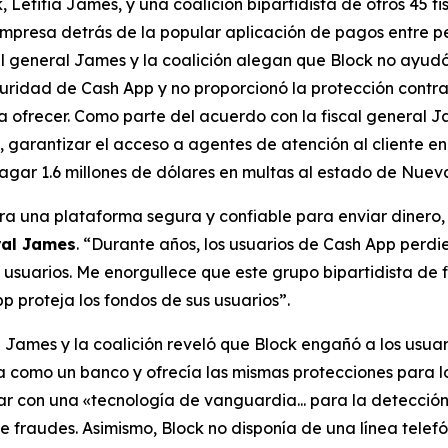
etitia James, y una coalición bipartidista de otros 45 f
mpresa detrás de la popular aplicación de pagos entre p
cal general James y la coalición alegan que Block no ayud
uridad de Cash App y no proporcionó la protección contra
 ofrecer. Como parte del acuerdo con la fiscal general J
 garantizar el acceso a agentes de atención al cliente en 
gar 1.6 millones de dólares en multas al estado de Nueva
a una plataforma segura y confiable para enviar dinero, p
ral James
. “Durante años, los usuarios de Cash App perdi
s usuarios. Me enorgullece que este grupo bipartidista de
p proteja los fondos de sus usuarios”.
al James y la coalición reveló que Block engañó a los us
 como un banco y ofrecía las mismas protecciones para los
tar con una «tecnología de vanguardia... para la detecci
 fraudes. Asimismo, Block no disponía de una línea telefó