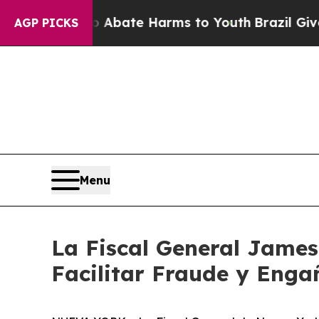
Fund to Abate Harms to Youth
Brazil Gives Paren
AGP PICKS
Menu
La Fiscal General James
Facilitar Fraude y Enga